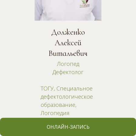
Долженко
Алексей
Витальевич
Логопед
Дефектолог
ТОГУ, Специальное
дефектологическое
образование,
Логопедия
ТОГУ, настоящее
ОНЛАЙН-ЗАПИСЬ
время, аспирантура